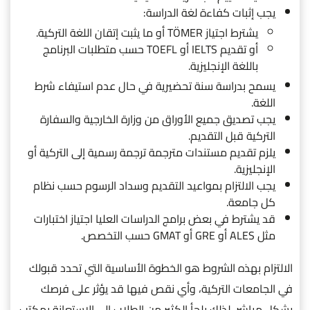
يجب إثبات كفاءة لغة الدراسة:
يشترط اجتياز TÖMER أو ما يثبت إتقان اللغة التركية.
أو تقديم IELTS أو TOEFL حسب متطلبات البرنامج
باللغة الإنجليزية.
يسمح بدراسة سنة تحضيرية في حال عدم استيفاء شرط
اللغة.
يجب تصديق جميع الأوراق من وزارة الخارجية والسفارة
التركية قبل التقديم.
يلزم تقديم مستندات مترجمة ترجمة رسمية إلى التركية أو
الإنجليزية.
يجب الالتزام بمواعيد التقديم وسداد الرسوم حسب نظام
كل جامعة.
قد يشترط في بعض برامج الدراسات العليا اجتياز اختبارات
مثل ALES أو GRE أو GMAT حسب التخصص.
الالتزام بهذه الشروط هو الخطوة الأساسية التي تحدد قبولك
في الجامعات التركية، وأي نقص فيها قد يؤثر على فرصك
بشكل مباشر، لذلك يلجأ الكثير من الطلاب إلى الاستعانة بمكتب