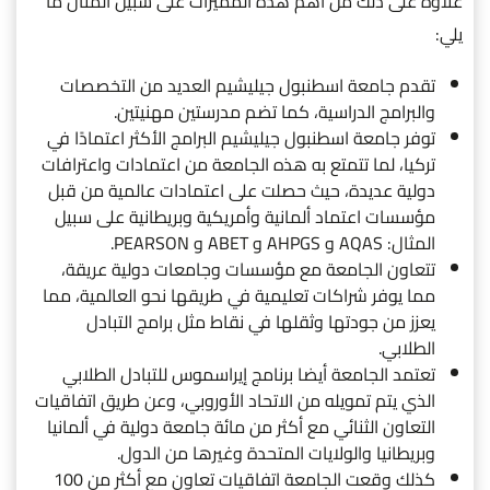
علاوة على ذلك من أهم هذه المميزات على سبيل المثال ما
يلي:
تقدم جامعة اسطنبول جيليشيم العديد من التخصصات
والبرامج الدراسية، كما تضم مدرستين مهنيتين.
توفر جامعة اسطنبول جيليشيم البرامج الأكثر اعتمادًا في
تركيا، لما تتمتع به هذه الجامعة من اعتمادات واعترافات
دولية عديدة، حيث حصلت على اعتمادات عالمية من قبل
مؤسسات اعتماد ألمانية وأمريكية وبريطانية على سبيل
المثال: AQAS و AHPGS و ABET و PEARSON.
تتعاون الجامعة مع مؤسسات وجامعات دولية عريقة،
مما يوفر شراكات تعليمية في طريقها نحو العالمية، مما
يعزز من جودتها وثقلها في نقاط مثل برامج التبادل
الطلابي.
تعتمد الجامعة أيضا برنامج إيراسموس للتبادل الطلابي
الذي يتم تمويله من الاتحاد الأوروبي، وعن طريق اتفاقيات
التعاون الثنائي مع أكثر من مائة جامعة دولية في ألمانيا
وبريطانيا والولايات المتحدة وغيرها من الدول.
كذلك وقعت الجامعة اتفاقيات تعاون مع أكثر من 100