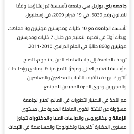
جامعه يني يوزيل
هي جامعة تأسيسية تم إنشاؤها وفقًا
للقانون رقم 5839، في 19 فبراير 2009، في إسطنبول.
تأسست الجامعة مع 10 كليات ومدرستين مهنيتين و3 معاهد،
وبدأت أولاً في تقديم التعليم من خلال 7 كليات ومدرستين
مهنيتين و860 طالبًا في العام الدراسي 2010-2011.
تهدف الجامعة إلى جلب العلماء الذين يحتاجهم، لتصبح
مؤسسة للتعليم العالي ومركزًا للتميز مرتبطًا بمبادئ وإصلاحات
أتاتورك، بهدف تثقيف الشباب المطلعين والمعاصرين
والمجهزين وذوي الخبرة المفيدين للمجتمع.
مع الأخذ في الاعتبار التطورات في العالم، تعتبر الجامعة
مسؤولة عن تنشئة القوى العاملة المدربة على مستوى
الزمالة
والبكالوريوس والدراسات العليا و
الدكتوراه
لتجاوز
مستوى الحضارة أكاديميًا وتكنولوجيًا والمساهمة في الأبحاث