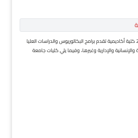
ة
تضم جامعة الشرق الادنى في قبرص التركية حوالي 20 كلية أكاديمية تقدم برامج البكالوريوس والدراسات العليا
لإنسانية والإدارية وغيرها، وفيما يلي كليات جامعة