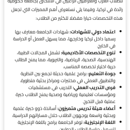
للطلاب العرب والعراقيين الراغبين في الالتحاق بجامعة حكومية
رائدة في تركيا، وفيما يلي نستعرض أهم المميزات التي تجعل
هذه التخصصات خيارا مفضلا للكثير من الطلاب:
اعتماد دولي للشهادات:
شهادات الجامعة معترف بها
رسميا داخل تركيا وخارجها، مما يسهل العمل أو الدراسة
في الخارج.
تنوع التخصصات الأكاديمية:
تشمل المجالات الطبية،
الهندسية، الصحية، الرياضية، والتربوية، مما يمنح الطالب
حرية اختيار تخصصه المناسب.
جودة التعليم:
برامج علمية حديثة تجمع بين النظرية
والتطبيق العملي في مختبرات ومراكز بحثية متطورة.
فرص التدريب العملي:
التدريب في مستشفيات
ومؤسسات تعليمية ورياضية وصحية يمنح الطلاب خبرة
عملية قبل التخرج.
أعضاء هيئة تدريس متميزون:
أساتذة ذوو خبرة علمية
وبحثية واسعة يوجهون الطلاب خلال مساراتهم الدراسية.
اللغة الإنجليزية:
توفر الجامعة برامج باللغة الإنجليزية
لتسهيل دراسة الطلاب الدوليين.