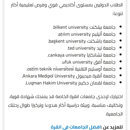
الطلاب الدوليين بمستوى أكاديمي قوي وفرص تعليمية أكثر
تنوعا:
جامعة بيلكنت bilkent university.
جامعة أتيليم atılım university.
جامعة باشكنت başkent university.
جامعة تيد ted university.
جامعة تشانكايا cankaya university.
جامعة أفق ufuk university.
جامعة أوستيم التقنية osti̇m tekni̇k ni̇versi̇tesi̇.
جامعة أنقرة ميديبول Ankara Medipol University.
جامعة لقمان حكيم Luqman Hakim University.
اختيارك لإحدى جامعات انقرة الخاصة قد يمنحك شهادة قوية،
وتكاليف مناسبة، وبيئة دراسية أكثر هدوءا وتركيزا طوال رحلتك
الجامعية.
للمزيد عن :
افضل الجامعات في انقرة