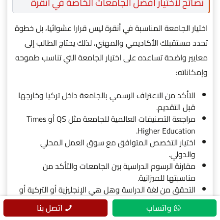
نصائح لاختيار أفضل الجامعات الخاصة في انقرة
اختيار الجامعة المناسبة في أنقرة ليس قرارا عشوائيا، بل خطوة
تحدد مستقبلك الأكاديمي والمهني، لذلك يحتاج الطالب إلى
معايير واضحة تساعده على اختيار الجامعة التي تناسب طموحه
وإمكاناته:
التأكد من الاعتراف الرسمي بالجامعة داخل تركيا وخارجها
قبل التقديم.
مراجعة التصنيفات العالمية للجامعة مثل QS أو Times
Higher Education.
اختيار التخصص المتوافق مع سوق العمل المحلي
والدولي.
مقارنة الرسوم الدراسية بين الجامعات والتأكد من
مناسبتها للميزانية.
التحقق من لغة الدراسة وهل هي الإنجليزية أو التركية أو
كلاهما.
واتساب
اتصل بنا
دراسة جودة التدريب العملي والفرص المتاحة داخل