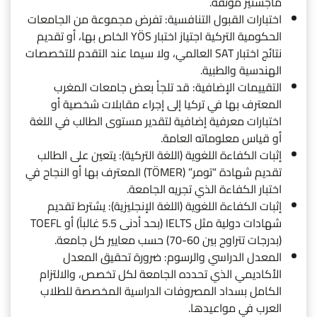
ماجستير موثقة.
اختبارات القبول التنافسية: تفرض مجموعة من الجامعات
الحكومية التركية اجتياز اختبار YÖS الخاص بها، أو تقديم
نتائج اختبار SAT العالمي، ولا سيما عند التقدم للتخصصات
الهندسية والطبية.
التقييمات الإضافية: قد تلجأ بعض جامعات المغرب
المعترف بها في تركيا إلى إجراء مقابلات شخصية أو
اختبارات معرفية إضافية لتقدير مستوى الطالب في اللغة
أو قياس معلوماته العامة.
إثبات الكفاءة اللغوية (اللغة التركية): يتعين على الطالب
تقديم شهادة “تومر” (TÖMER) المعترف بها أو النجاح في
اختبار الكفاءة الذي تجريه الجامعة.
إثبات الكفاءة اللغوية (اللغة الإنجليزية): يشترط تقديم
شهادات دولية مثل IELTS (بحد أدنى 5.5 غالباً) أو TOEFL
(بدرجات تتراوح بين 60-70) حسب معايير كل جامعة.
المعدل الدراسي والرسوم: ضرورة تحقيق المعدل
الأكاديمي الذي تحدده الجامعة لكل تخصص، والالتزام
الكامل بسداد المصروفات الدراسية المخصصة للطلاب
العرب في مواعيدها.