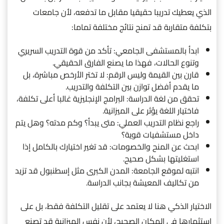
الذي يعطيك تدريبا حقيقيا مقابل ما تدفعه، لأن جامعات
بتكلفة متقاربة قد تمنح نتائج مختلفة تماما:
ابدأ بالمستشفى الجامعي: تأكد من قوة التدريب السريري
وتنوع الحالات، فهذا ما يصنع الفارق الحقيقي.
قارن بين القيمة وليس الرقم: لا تختر الأرخص مباشرة، بل
ما يقدم أفضل توازن بين التكلفة والتدريب.
تحقق من لغة الدراسة: البرامج الإنجليزية غالبا أعلى تكلفة،
فاختيار اللغة يؤثر على الميزانية.
راجع نظام التدريب العملي: متى يبدأ؟ وكم مدته؟ وهل يتم
داخل مستشفيات قوية؟
ابحث عن المنح والخصومات: قد تغير اختيارك بالكامل إذا
استغليتها بشكل صحيح.
انتبه لموقع الجامعة: المدن الكبرى مثل إسطنبول قد تزيد
من تكاليف المعيشة بجانب الدراسة.
الاختيار الذكي هنا لا يعتمد على تقليل التكلفة فقط، بل على
استثمارها في المكان الصحيح، لأن نفس الميزانية قد تصنع