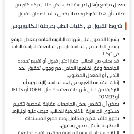
بمعدل مرتفع يؤهل لدراسة الطب، لكن ما لا يدركه كثير من
الطلاب أن هذا الشرط وحده لا يكفي دائما لضمان القبول:
شروط القبول في كليات الطب بمرحلة البكالوريوس
يشترط الحصول على شهادة الثانوية العامة بمعدل مرتفع
يسمح للطالب في الدراسة بارخص الجامعات لدراسة الطب
في تركيا.
قد يطلب من الطالب اجتياز اختبار قبول أو تقييم تحدده
الجامعة وفق نظامها الخاص، مع وجوب تحقيق الحد
الأدنى أو المعدل المطلوب.
إثبات الكفاءة اللغوية في لغة الدراسة (الإنجليزية أو
التركية) من خلال شهادات معتمدة مثل TOEFL أو IELTS
أو TOMER.
يمكن أن تتضمن بعض الجامعات مقابلة شخصية لتقييم
مستوى الجاهزية الأكاديمية للطالب، فيجب عليه اجتيازها.
تجهيز ملف تقديم متكامل يضم جميع المستندات
المطلوبة بشكل صحيح ودقيق.
الالتزام بسداد الرسوم الدراسية وفق ما تقرره الجامعة.