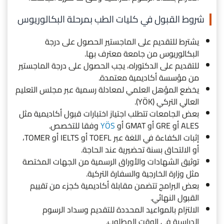
شروط القبول في كليات الطب بمرحلة البكالوريوس
يشترط للتقديم على الماجستير الحصول على درجة
البكالوريوس من جامعة معترف بها.
للتقديم على الدكتوراه، يجب الحصول على درجة الماجستير
من مؤسسة أكاديمية معتمدة.
يخضع المؤهل العلمي لمعادلة رسمية عبر مجلس التعليم
العالي التركي (YÖK).
بعض الجامعات تتطلب اجتياز اختبارات قبول أكاديمية مثل
ALES أو GRE أو GMAT أو
YÖS
وفقا للتخصص.
إثبات الكفاءة في اللغة عبر TOEFL أو IELTS أو TOMER،
أو الالتحاق بسنة تحضيرية عند الحاجة.
توثيق الشهادات والأوراق الرسمية من الجهات المختصة
مثل وزارة الخارجية والسفارة التركية.
بعض البرامج تتضمن مقابلة أكاديمية كجزء من تقييم
القبول النهائي.
الالتزام بالمواعيد المحددة للتقديم وسداد الرسوم
الدراسية في الوقت المطلوب.